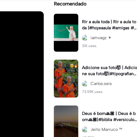
Recomendado
Rir a aula toda | Rir a aula to
da |#hojeaaula #amigas #tr
endtikitok #melhoresamiga
iamvagz ✴︎
s
31K uses.
Adicione sua foto🤯 | Adicio
ne sua foto🤯|#tipografiano
va #status #tipografia
Carlos.seis
73.59K uses.
Deus é bom🙏🏼 | Deus é b
om🙏🏼|#biblia #versiculo
#cristao #agro #tipografia
Jeito Marruco ™️
#fy #fyp