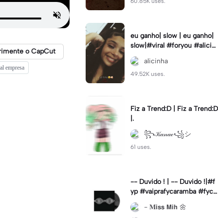
60.85K uses.
eu ganho| slow | eu ganho|
slow|#viral #foryou #alicin
rimente o CapCut
ha #cameralenta #slow
alicinha
al empresa
49.52K uses.
Fiz a Trend:D | Fiz a Trend:D
|.
꧂𝒦𝒶𝓃𝒶ℯ꧁シ
61 uses.
-- Duvido ! | -- Duvido !|#f
yp #vaiprafycaramba #fyca
pcut #viral
- 𝐌𝗶𝘀𝘀 𝗠𝗶𝗵 🌼