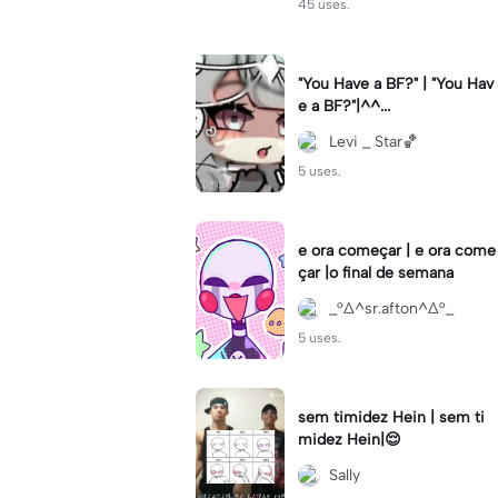
45 uses.
"You Have a BF?" | "You Hav
e a BF?"|^^...
Levi _ Star🏀
5 uses.
e ora começar | e ora come
çar |o final de semana
_°∆^sr.afton^∆°_
5 uses.
sem timidez Hein | sem ti
midez Hein|😌
Sally