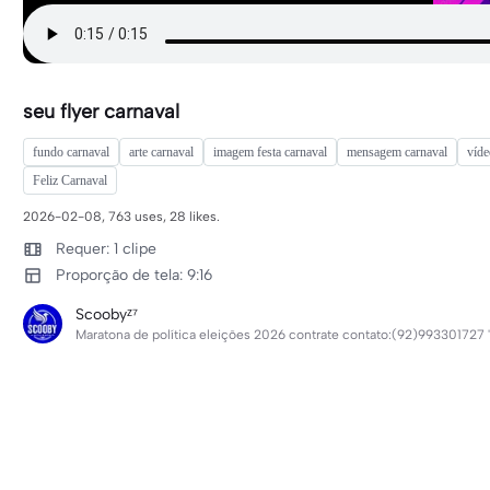
seu flyer carnaval
fundo carnaval
arte carnaval
imagem festa carnaval
mensagem carnaval
víde
Feliz Carnaval
2026-02-08, 763 uses, 28 likes.
Requer: 1 clipe
Proporção de tela: 9:16
Scoobyᶻ⁷
Maratona de política eleições 2026 contrate contato:(92)993301727 "