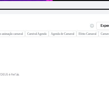
Expe
o animação carnaval
Carnival Agenda
Agenda de Carnaval
Efeito Carnaval
Carnav
DEUS é fiel"🙏