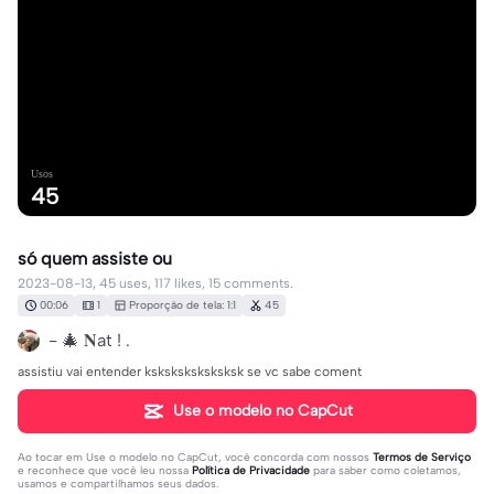
Usos
45
só quem assiste ou
2023-08-13, 45 uses, 117 likes, 15 comments.
00:06
1
Proporção de tela: 1:1
45
- 🎄 𝐍at ! .
assistiu vai entender ksksksksksksksk se vc sabe coment
Use o modelo no CapCut
Ao tocar em
Use o modelo no CapCut
, você concorda com nossos
Termos de Serviço
e reconhece que você leu nossa
Política de Privacidade
para saber como coletamos,
usamos e compartilhamos seus dados.