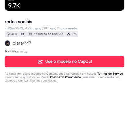
9.7K
redes sociais
2026-01-21, 9.7K uses, 719 likes, 2 comments.
00:16
1
Proporção de tela: 9:16
9.7K
claraᶻ⁷🦥
#z7 #velocity
Use o modelo no CapCut
Ao tocar em
Use o modelo no CapCut
, você concorda com nossos
Termos de Serviço
e reconhece que você leu nossa
Política de Privacidade
para saber como coletamos,
usamos e compartilhamos seus dados.
2 comentários
editor98157109
·
2026-05-21
🥰