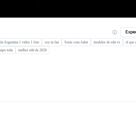
Expe
ón Argentina 1 video 1 foto
soy tu fan
Sonic com Juliet
modelos de edit vs
el que 
papo toda
melhor edit de 2026