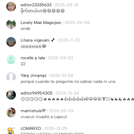
editor23335633
·
2025-05-31
မိုက်တယ်ဟ😄😄😄😄😄
Lovely Mae Magsipoc
·
2025-06-08
onde
Liliana vigevani 💕
·
2025-11-22
jajajajajajaj😂
rocelle p tala
·
2025-04-03
22
Yãrę Jimęnęz
·
2026-01-08
porque cuando te pregunte no sabias nada ni una
editor94954305
·
2024-12-24
😏😏😏😏😏🔥🔥🔥🔥🔥👍👍👍👍👍🥋🥋🥋🥋🏋🏋️‍♀️☯☯☯🔥🔥
mamishula💜
·
2026-05-03
vivacut invadió a capcut
LOMARXD
·
2025-12-25