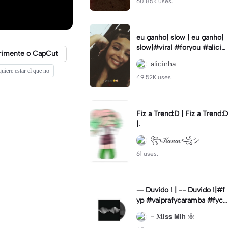
60.85K uses.
eu ganho| slow | eu ganho|
slow|#viral #foryou #alicin
rimente o CapCut
ha #cameralenta #slow
alicinha
quiere estar el que no
49.52K uses.
Fiz a Trend:D | Fiz a Trend:D
|.
꧂𝒦𝒶𝓃𝒶ℯ꧁シ
61 uses.
-- Duvido ! | -- Duvido !|#f
yp #vaiprafycaramba #fyca
pcut #viral
- 𝐌𝗶𝘀𝘀 𝗠𝗶𝗵 🌼