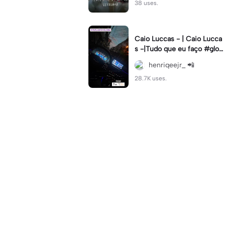
38 uses.
Caio Luccas - | Caio Lucca
s -|Tudo que eu faço #glow
up#caioluccas#tipografia#l
henriqeejr_ 📲
yrics
28.7K uses.