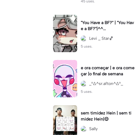
45 uses.
"You Have a BF?" | "You Hav
e a BF?"|^^...
Levi _ Star🏀
5 uses.
e ora começar | e ora come
çar |o final de semana
_°∆^sr.afton^∆°_
5 uses.
sem timidez Hein | sem ti
midez Hein|😌
Sally