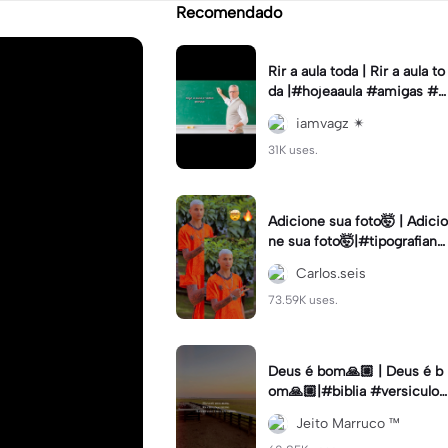
Recomendado
Rir a aula toda | Rir a aula to
da |#hojeaaula #amigas #tr
endtikitok #melhoresamiga
iamvagz ✴︎
s
31K uses.
Adicione sua foto🤯 | Adicio
ne sua foto🤯|#tipografiano
va #status #tipografia
Carlos.seis
73.59K uses.
Deus é bom🙏🏼 | Deus é b
om🙏🏼|#biblia #versiculo
#cristao #agro #tipografia
Jeito Marruco ™️
#fy #fyp