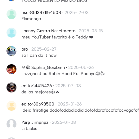
TODOS HACEN LO MISMO DIOS
user8513871154508
·
2025-12-03
Flamengo
Joanny Castro Nascimento
·
2025-03-15
meu YouTuber favorito é o Teddy ❤️
bro
·
2025-02-27
so I can do it now
💋🙈 Sophia_Goiabinh
·
2025-05-26
Jazzghost ou Robin Hood Eu: Pocoyo😍👍
editor14415426
·
2025-07-08
de los mejores👍🔥
editor30693500
·
2025-01-26
Ideidifrirofigeidodofoddodiddididofofdorofocofofocvogofofof
Yãrę Jimęnęz
·
2026-01-08
la tablas