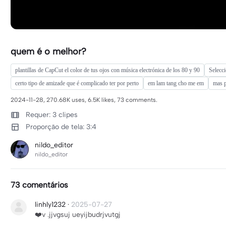
quem é o melhor?
plantillas de CapCut el color de tus ojos con música electrónica de los 80 y 90
Selecci
certo tipo de amizade que é complicado ter por perto
em lam tang cho me em
mas 
2024-11-28, 270.68K uses, 6.5K likes, 73 comments.
Requer: 3 clipes
Proporção de tela: 3:4
nildo_editor
nildo_editor
73 comentários
linhly1232
·
2025-07-27
❤️v .jjvgsuj ueyijbudrjvutgj