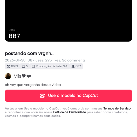
Usos
887
postando com vrgnh..
2026-01-30, 887 uses, 295 likes, 36 comments.
00:13
5
Proporção de tela: 3:4
887
Mis🖤❤️
oh vey que vergonha desse vídeo
Use o modelo no CapCut
Ao tocar em
Use o modelo no CapCut
, você concorda com nossos
Termos de Serviço
e reconhece que você leu nossa
Política de Privacidade
para saber como coletamos,
usamos e compartilhamos seus dados.
36 comentários