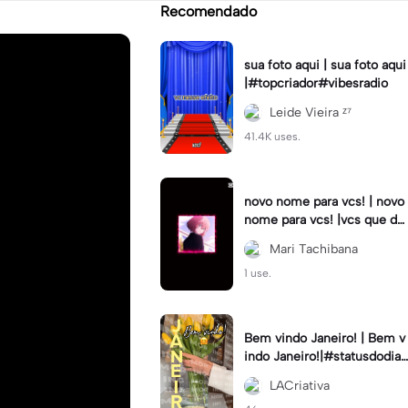
Recomendado
sua foto aqui | sua foto aqui
|#topcriador#vibesradio
Leide Vieira ᶻ⁷
41.4K uses.
novo nome para vcs! | novo
nome para vcs! |vcs que de
cidem! :3 #tokyo_revenger
Mari Tachibana
s #hinatatachibana
1 use.
Bem vindo Janeiro! | Bem v
indo Janeiro!|#statusdodia
#bemvindojaneiro #rumoa
LACriativa
otop #bemvindo2024