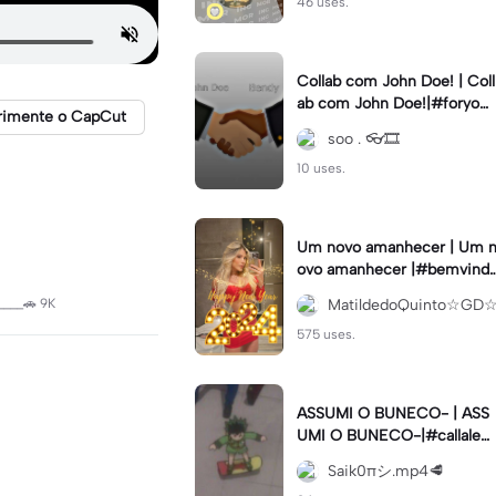
46 uses.
Collab com John Doe! | Coll
ab com John Doe!|#foryou
rimente o CapCut
#trend #viral #xyzbca #sm
soo . 👓🎞️
tbendy
10 uses.
Um novo amanhecer | Um n
ovo amanhecer |#bemvind
2024#fimdeano
 ____🚗 9K
MatildedoQuinto☆GD
575 uses.
ASSUMI O BUNECO- | ASS
UMI O BUNECO-|#callaleat
ória#meme#modelo#viral
Saik0πシ︎.mp4🥩
#fypcapcut🔥🔥🔥