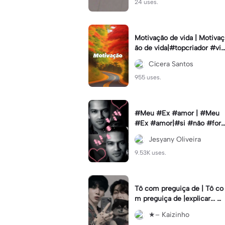
24 uses.
Motivação de vida | Motivaç
ão de vida|#topcriador #vib
esmotiva
Cícera Santos
955 uses.
#Meu #Ex #amor | #Meu
#Ex #amor|#si #não #for
#pedir #muito
Jesyany Oliveira
9.53K uses.
Tô com preguiça de | Tô co
m preguiça de |explicar... #
Cabelorosa
★– Kaizinho