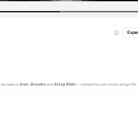
Expe
we need is 𝗹𝗼𝘃𝗲, 𝗱𝗿𝗲𝗮𝗺𝘀 and 𝗦𝘁𝗿𝗮𝘆 𝗞𝗶𝗱𝘀!☆ metadinha com minha amiga 10K