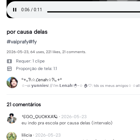
por causa delas
#vaiprafy#fy
2026-05-23, 64 uses, 221 likes, 21 comments.
Requer: 1 clipe
Proporção de tela: 1:1
°+｡𐙚☆𝓛enah☆𐙚｡+°
☆~oi 𝘆𝘂𝗻𝗻𝗶𝗲𝘀! // I'm 𝗟𝗲𝗻𝗮𝗵!🐣~☆ 🏠🤍: tds os meus amigos☆ ☆all 
21 comentários
🫧GO_QUOKKA🪐
·
2026-05-23
eu indo pra escola por causa delas (intervalo)
lilicia
·
2026-05-23