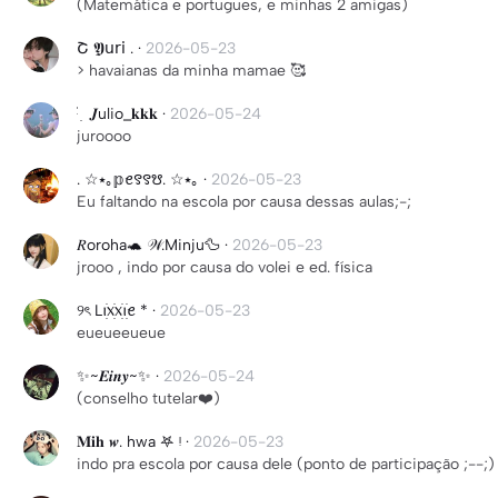
(Matemática e portugues, e minhas 2 amigas)
Շ 𝖄𝗎𝗋𝗂 .
·
2026-05-23
> havaianas da minha mamae 🥰
ּ ֗ ִ 𝑱ulio_𝐤𝐤𝐤
·
2026-05-24
juroooo
. ☆⭑｡𝕡ꫀ꯱꯱ᳪ. ☆⭑｡
·
2026-05-23
Eu faltando na escola por causa dessas aulas;-;
𝑅oroha🐢 𝒲.Minju🦆
·
2026-05-23
jrooo , indo por causa do volei e ed. física
୨ৎ Lꪱׁׅ᥊ׁׅ᥊ׁׅꪱׁׅꫀ *
·
2026-05-23
eueueeueue
✨~𝑬𝒊𝒏𝒚~✨
·
2026-05-24
(conselho tutelar❤️)
𝐌𝐢𝐡 𝒘. hwa 𖤐 ᵎ
·
2026-05-23
indo pra escola por causa dele (ponto de participação ;--;)