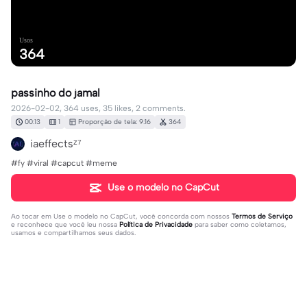
Usos
364
passinho do jamal
2026-02-02, 364 uses, 35 likes, 2 comments.
00:13
1
Proporção de tela: 9:16
364
iaeffectsᶻ⁷
#fy #viral #capcut #meme
Use o modelo no CapCut
Ao tocar em
Use o modelo no CapCut
, você concorda com nossos
Termos de Serviço
e reconhece que você leu nossa
Política de Privacidade
para saber como coletamos,
usamos e compartilhamos seus dados.
2 comentários
Grazielly6716
·
2026-02-02