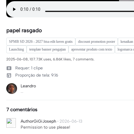
papel rasgado
SPMB SD 2026 - 2027 bisa edit keren gratis
discount promotion poster
kenaikan 
Launching
template banner pengajian
apresentar produto com texto
logomarca d
2025-06-08, 107.73K uses, 6.86K likes, 7 comments.
Requer: 1 clipe
Proporção de tela: 9:16
Leandro
...
7 comentários
AuthorGiGiJoseph
·
2026-06-13
Permission to use please!