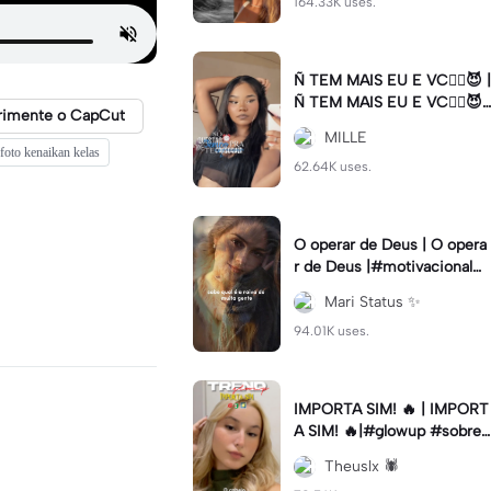
164.33K uses.
Ñ TEM MAIS EU E VC😮‍💨😈 |
Ñ TEM MAIS EU E VC😮‍💨😈|
rimente o CapCut
#naotemmaiseuevc #letras
MILLE
dinamica #slow
foto kenaikan kelas
62.64K uses.
O operar de Deus | O opera
r de Deus |#motivacional#
deus#cristao#fe#viral
Mari Status ✨️
94.01K uses.
IMPORTA SIM! 🔥 | IMPORT
A SIM! 🔥|#glowup #sobre
mim #viralcut #importasi
Theuslx 🕷️
m ✨