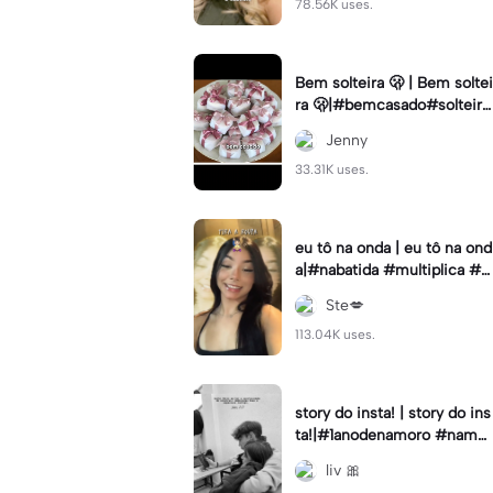
78.56K uses.
Bem solteira 🫢 | Bem soltei
ra 🫢|#bemcasado#solteira
#trendtiktok#i5#viral
Jenny
33.31K uses.
eu tô na onda | eu tô na ond
a|#nabatida #multiplica #e
feitos #efeitoscapcut #vira
Ste💋
lcut
113.04K uses.
story do insta! | story do ins
ta!|#1anodenamoro #namor
o #storynamorados
liv 🎀