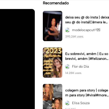
Recomendado
deixa seu @ do insta | deixa
seu @ do insta|Câmera lent
a #fyp #viral #trend #fyp
modelocapcutᶻ⁷💌
ツ⁠
395.26K uses.
Eu sobrevivi, amém | Eu so
brevivi, amém |#felizanono
#feliz2023
Flor do Dia
14.28K uses.
colagem para story | colage
m para story |#viral#moren
a#instastory#colagemdefo
Elisa Souza
tos#insta