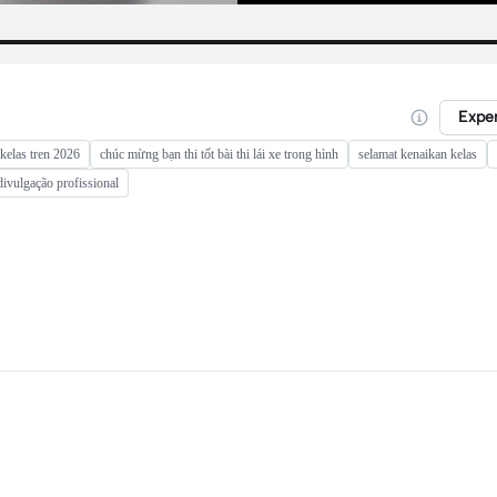
Expe
kelas tren 2026
chúc mừng bạn thi tốt bài thi lái xe trong hình
selamat kenaikan kelas
ivulgação profissional