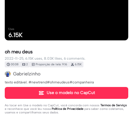
Usos
6.15K
oh meu deus
2022-11-25, 6.15K uses, 8.03K likes, 6 comments.
00:08
2
Proporção de tela: 9:16
6.15K
Gabrielzinho
texto editável. #newtrend#ohmeudeus#companheira
Use o modelo no CapCut
Ao tocar em
Use o modelo no CapCut
, você concorda com nossos
Termos de Serviço
e reconhece que você leu nossa
Política de Privacidade
para saber como coletamos,
usamos e compartilhamos seus dados.
6 comentários