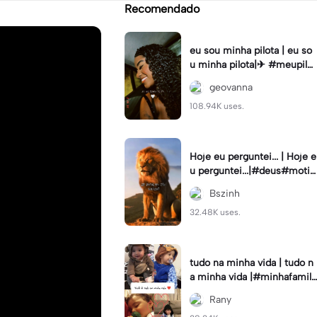
Recomendado
eu sou minha pilota | eu so
u minha pilota|✈ #meupilot
o #tipografia #viral
geovanna
108.94K uses.
Hoje eu perguntei... | Hoje e
u perguntei...|#deus#motiv
ação#reflexão#reflexaotipo
Bszinh
grafia
32.48K uses.
tudo na minha vida | tudo n
a minha vida |#minhafamili
a#minhavida😍😍#filhos#fi
Rany
lha#filho