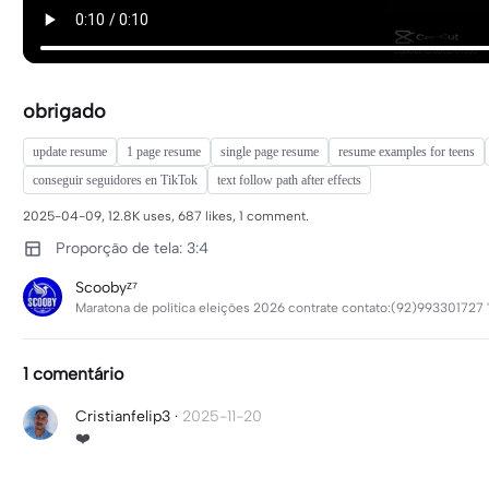
obrigado
update resume
1 page resume
single page resume
resume examples for teens
conseguir seguidores en TikTok
text follow path after effects
2025-04-09, 12.8K uses, 687 likes, 1 comment.
Proporção de tela: 3:4
Scoobyᶻ⁷
Maratona de política eleições 2026 contrate contato:(92)993301727 "
1 comentário
Cristianfelip3
·
2025-11-20
❤️