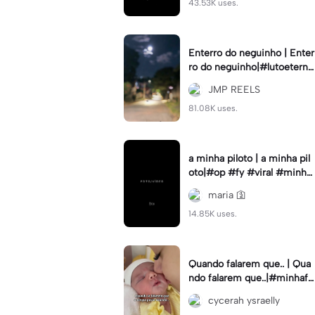
43.53K uses.
Enterro do neguinho | Enter
ro do neguinho|#lutoeterno
#saudadeseterna #amizada
JMP REELS
de #emalta #fypcapc
81.08K uses.
a minha piloto | a minha pil
oto|#op #fy #viral #minha
piloto #prapilotar
maria 🛐
14.85K uses.
Quando falarem que.. | Qua
ndo falarem que..|#minhafa
milia#diadascriancas#mae
cycerah ysraelly
efilho#cameralenta