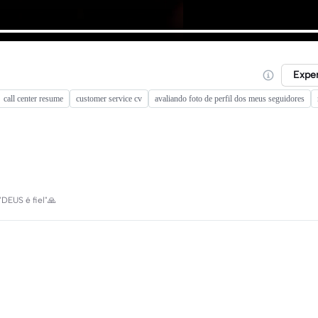
Expe
call center resume
customer service cv
avaliando foto de perfil dos meus seguidores
DEUS é fiel"🙏