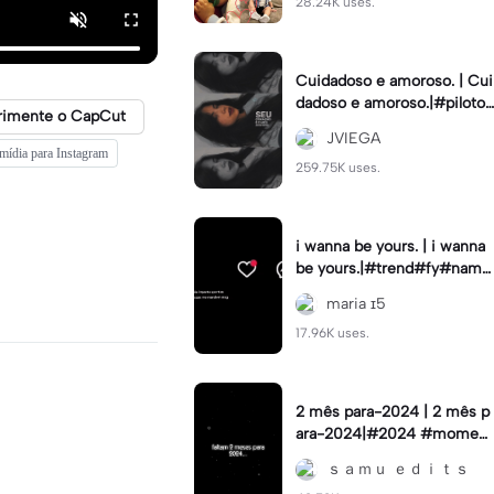
28.24K uses.
Cuidadoso e amoroso. | Cui
dadoso e amoroso.|#piloto
rimente o CapCut
#viral #stories #topcriador
JVIEGA
#anymartins
mídia para Instagram
259.75K uses.
i wanna be yours. | i wanna
be yours.|#trend#fy#namo
rados#naoflopa#i5
maria ɪ5
17.96K uses.
2 mês para-2024 | 2 mês p
ara-2024|#2024 #moment
osfelizes
ｓａｍｕ ｅｄｉｔｓ