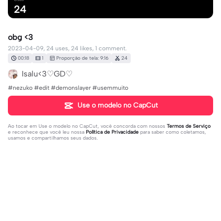
24
obg <3
2023-04-09, 24 uses, 24 likes, 1 comment.
00:18
1
Proporção de tela: 9:16
24
Isalu<3♡GD♡
#nezuko #edit #demonslayer #usemmuito
Use o modelo no CapCut
Ao tocar em
Use o modelo no CapCut
, você concorda com nossos
Termos de Serviço
e reconhece que você leu nossa
Política de Privacidade
para saber como coletamos,
usamos e compartilhamos seus dados.
1 comentário
sara alaxendrea roma
·
2024-03-04
🥰