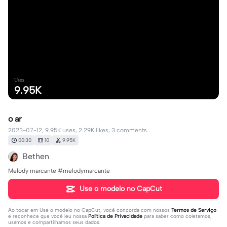
Usos
9.95K
o ar
2023-07-12, 9.95K uses, 2.29K likes, 3 comments.
00:30
10
9.95K
Bethen
Melody marcante #melodymarcante
Use o modelo no CapCut
Ao tocar em
Use o modelo no CapCut
, você concorda com nossos
Termos de Serviço
e reconhece que você leu nossa
Política de Privacidade
para saber como coletamos,
usamos e compartilhamos seus dados.