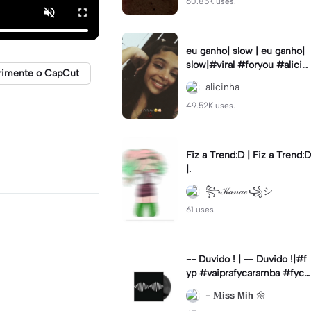
60.85K uses.
eu ganho| slow | eu ganho|
slow|#viral #foryou #alicin
rimente o CapCut
ha #cameralenta #slow
alicinha
49.52K uses.
Fiz a Trend:D | Fiz a Trend:D
|.
꧂𝒦𝒶𝓃𝒶ℯ꧁シ
61 uses.
-- Duvido ! | -- Duvido !|#f
yp #vaiprafycaramba #fyca
pcut #viral
- 𝐌𝗶𝘀𝘀 𝗠𝗶𝗵 🌼