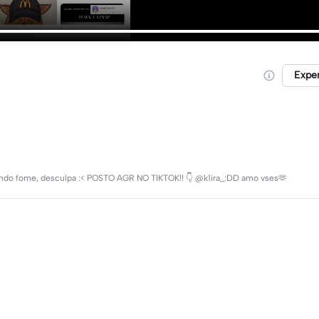
Expe
ssando fome, desculpa :< POSTO AGR NO TIKTOK!! 👇 @k1ira_:DD amo vses🫶