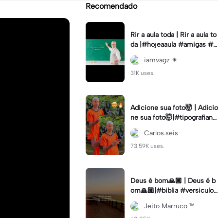
Recomendado
Rir a aula toda | Rir a aula to
da |#hojeaaula #amigas #tr
endtikitok #melhoresamiga
iamvagz ✴︎
s
31K uses.
Adicione sua foto🤯 | Adicio
ne sua foto🤯|#tipografiano
va #status #tipografia
Carlos.seis
73.59K uses.
Deus é bom🙏🏼 | Deus é b
om🙏🏼|#biblia #versiculo
#cristao #agro #tipografia
Jeito Marruco ™️
#fy #fyp