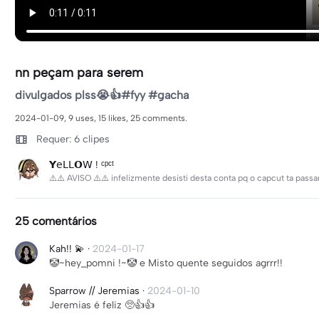
nn peçam para serem
divulgados plss😭👍#fyy #gacha
2024-01-09, 9 uses, 15 likes, 25 comments.
Requer: 6 clipes
𝗬𝖾𝖫𝖫𝗢𝖶 ! ᶜᵖᶜᵗ
⚠️⚠️ AVISO ⚠️⚠️ infelizmente desisti desta conta pq o capcut ta pa
25 comentários
Kah!! 💫
·
2024-01-17
🤡~hey_pomni !~🤡 e Misto quente seguidos agrrr!!
Sparrow // Jeremias
·
2024-01-10
Jeremias é feliz 🥺👍👍