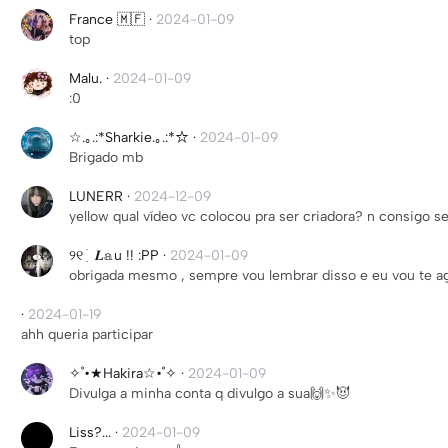
France 🇲🇫
·
2024-01-09
top
Malu.
·
2024-01-09
:0
☆.｡.:*Sharkie.｡.:*☆
·
2024-01-09
Brigado mb
LUNERR
·
2024-12-09
yellow qual vídeo vc colocou pra ser criadora? n consigo se
୨୧ ֹ ִ 𝑳𝕒u !! :PP
·
2024-01-09
obrigada mesmo , sempre vou lembrar disso e eu vou te ag
·
2024-01-19
ahh queria participar
✧˚•★Hakira☆•˚✧
·
2024-01-09
Divulga a minha conta q divulgo a sua🙌✨😈
Liss?...
·
2024-01-09