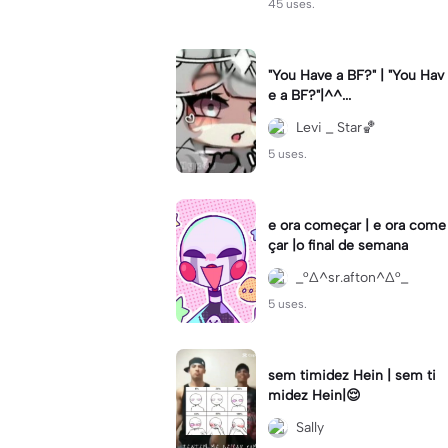
45 uses.
"You Have a BF?" | "You Hav
e a BF?"|^^...
Levi _ Star🏀
5 uses.
e ora começar | e ora come
çar |o final de semana
_°∆^sr.afton^∆°_
5 uses.
sem timidez Hein | sem ti
midez Hein|😌
Sally