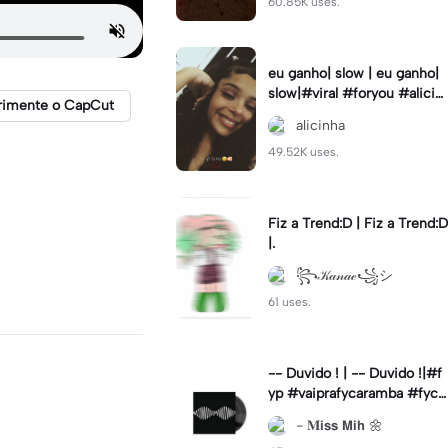
60.85K uses.
eu ganho| slow | eu ganho|
slow|#viral #foryou #alicin
rimente o CapCut
ha #cameralenta #slow
alicinha
49.52K uses.
Fiz a Trend:D | Fiz a Trend:D
|.
꧂𝒦𝒶𝓃𝒶ℯ꧁シ
61 uses.
-- Duvido ! | -- Duvido !|#f
yp #vaiprafycaramba #fyca
pcut #viral
- 𝐌𝗶𝘀𝘀 𝗠𝗶𝗵 🌼