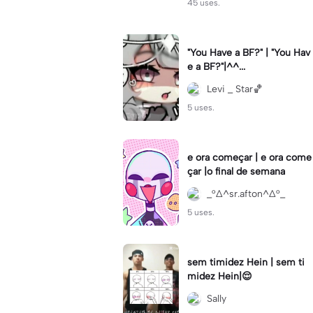
45 uses.
"You Have a BF?" | "You Hav
e a BF?"|^^...
Levi _ Star🏀
5 uses.
e ora começar | e ora come
çar |o final de semana
_°∆^sr.afton^∆°_
5 uses.
sem timidez Hein | sem ti
midez Hein|😌
Sally