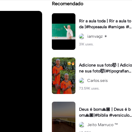
Recomendado
Rir a aula toda | Rir a aula to
da |#hojeaaula #amigas #tr
endtikitok #melhoresamiga
iamvagz ✴︎
s
31K uses.
Adicione sua foto🤯 | Adicio
ne sua foto🤯|#tipografiano
va #status #tipografia
Carlos.seis
73.59K uses.
Deus é bom🙏🏼 | Deus é b
om🙏🏼|#biblia #versiculo
#cristao #agro #tipografia
Jeito Marruco ™️
#fy #fyp