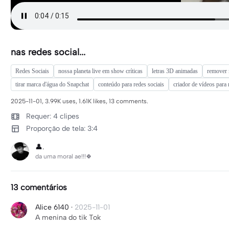
nas redes social...
Redes Sociais
nossa planeta live em show críticas
letras 3D animadas
remover 
tirar marca d'água do Snapchat
conteúdo para redes sociais
criador de vídeos para 
2025-11-01, 3.99K uses, 1.61K likes, 13 comments.
Requer: 4 clipes
Proporção de tela: 3:4
👤.
da uma moral ae!!!🍀
13 comentários
Alice 6140
·
2025-11-01
A menina do tik Tok