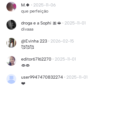
M.🍀
·
2025-11-06
que perfeição
droga e a Sophi 🎀🫦
·
2025-11-01
divaaa
@Evinha 223
·
2026-02-15
🥰🥰🥰
editor67162270
·
2025-11-01
👄👄
user9947470832274
·
2025-11-01
❤️