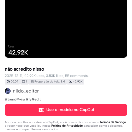
Usos
42.92K
não acredito nisso
2025-12-11, 42.92K uses, 3.53K likes, 55 comments.
00:09
1
Proporção de tela: 3:4
42.92K
nildo_editor
#trend#viral#fy#edit
Use o modelo no CapCut
Ao tocar em
Use o modelo no CapCut
, você concorda com nossos
Termos de Serviço
e reconhece que você leu nossa
Política de Privacidade
para saber como coletamos,
usamos e compartilhamos seus dados.