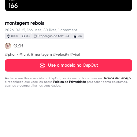
166
montagem rebola
2026-03-21, 166 uses, 30 likes, 1 comment.
00:15
33
Proporção de tela: 3:4
166
GZR
#phonk #funk #montagem #velocity #viral
Use o modelo no CapCut
Ao tocar em
Use o modelo no CapCut
, você concorda com nossos
Termos de Serviço
e reconhece que você leu nossa
Política de Privacidade
para saber como coletamos,
usamos e compartilhamos seus dados.
1 comentário
Gaby 💓💖✨
·
2026-03-22
😳❤️ muito bommm