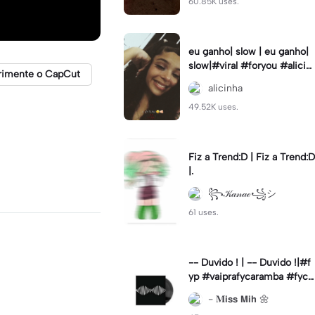
60.85K uses.
eu ganho| slow | eu ganho|
slow|#viral #foryou #alicin
rimente o CapCut
ha #cameralenta #slow
alicinha
49.52K uses.
Fiz a Trend:D | Fiz a Trend:D
|.
꧂𝒦𝒶𝓃𝒶ℯ꧁シ
61 uses.
-- Duvido ! | -- Duvido !|#f
yp #vaiprafycaramba #fyca
pcut #viral
- 𝐌𝗶𝘀𝘀 𝗠𝗶𝗵 🌼