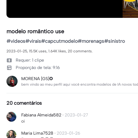
modelo romântico use
#videos#virais#capcutmodelo#morenags#sinistro
2023-01-25, 15.5K uses, 1.64K likes, 20 comments.
Requer: 1 clipe
Proporção de tela: 9:16
MORENA [GS]✪
bem vindo ao meu perfil aqui você encontra modelos de IA novos tod
20 comentários
Fabiana Almeida582
·
2023-01-27
oi
Maria Lima7528
·
2023-01-26