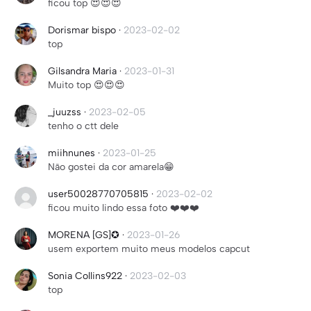
ficou top 😍😍😍
Dorismar bispo
·
2023-02-02
top
Gilsandra Maria
·
2023-01-31
Muito top 😍😍😍
_juuzss
·
2023-02-05
tenho o ctt dele
miihnunes
·
2023-01-25
Não gostei da cor amarela😁
user50028770705815
·
2023-02-02
ficou muito lindo essa foto ❤️❤️❤️
MORENA [GS]✪
·
2023-01-26
usem exportem muito meus modelos capcut
Sonia Collins922
·
2023-02-03
top