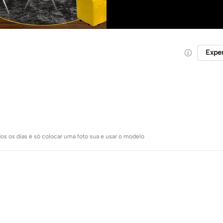
Expe
os os dias é só colocar uma foto sua e usar o modelo