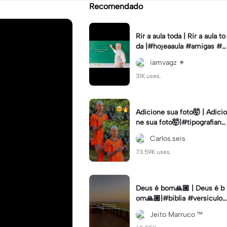
Recomendado
Rir a aula toda | Rir a aula to
da |#hojeaaula #amigas #tr
endtikitok #melhoresamiga
iamvagz ✴︎
s
31K uses.
Adicione sua foto🤯 | Adicio
ne sua foto🤯|#tipografiano
va #status #tipografia
Carlos.seis
73.59K uses.
Deus é bom🙏🏼 | Deus é b
om🙏🏼|#biblia #versiculo
#cristao #agro #tipografia
Jeito Marruco ™️
#fy #fyp