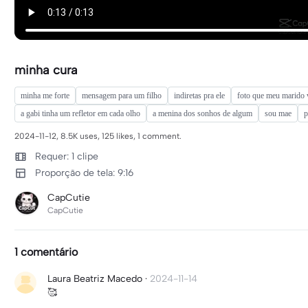
minha cura
minha me forte
mensagem para um filho
indiretas pra ele
foto que meu marido v
a gabi tinha um refletor em cada olho
a menina dos sonhos de algum
sou mae
p
2024-11-12, 8.5K uses, 125 likes, 1 comment.
Requer: 1 clipe
Proporção de tela: 9:16
CapCutie
CapCutie
1 comentário
Laura Beatriz Macedo
·
2024-11-14
🥰