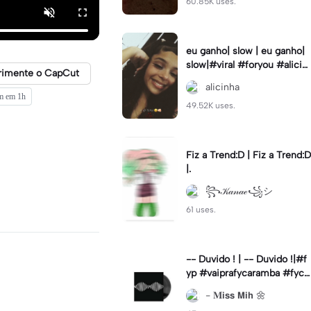
60.85K uses.
eu ganho| slow | eu ganho|
slow|#viral #foryou #alicin
rimente o CapCut
ha #cameralenta #slow
alicinha
em em 1h
49.52K uses.
Fiz a Trend:D | Fiz a Trend:D
|.
꧂𝒦𝒶𝓃𝒶ℯ꧁シ
61 uses.
-- Duvido ! | -- Duvido !|#f
yp #vaiprafycaramba #fyca
pcut #viral
- 𝐌𝗶𝘀𝘀 𝗠𝗶𝗵 🌼