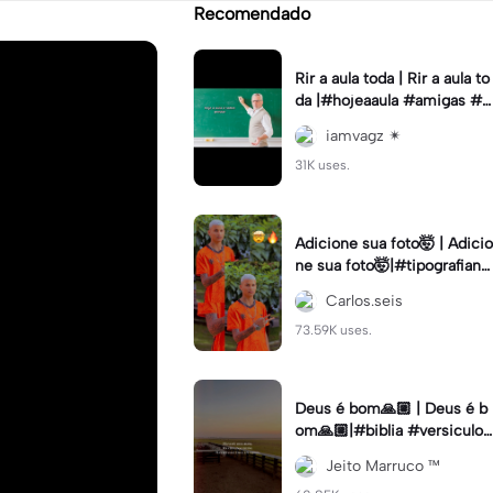
Recomendado
Rir a aula toda | Rir a aula to
da |#hojeaaula #amigas #tr
endtikitok #melhoresamiga
iamvagz ✴︎
s
31K uses.
Adicione sua foto🤯 | Adicio
ne sua foto🤯|#tipografiano
va #status #tipografia
Carlos.seis
73.59K uses.
Deus é bom🙏🏼 | Deus é b
om🙏🏼|#biblia #versiculo
#cristao #agro #tipografia
Jeito Marruco ™️
#fy #fyp