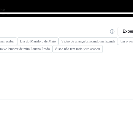
Expe
ai receber
Dia do Marido 5 de Maio
Vídeo de criança brincando na fazenda
bin o v
ra vc lembrar de mim Lauana Prado
é isso não tem mais jeito acabou