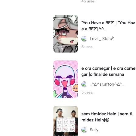
45 uses.
"You Have a BF?" | "You Hav
e a BF?"|^^...
Levi _ Star🏀
5 uses.
e ora começar | e ora come
çar |o final de semana
_°∆^sr.afton^∆°_
5 uses.
sem timidez Hein | sem ti
midez Hein|😌
Sally