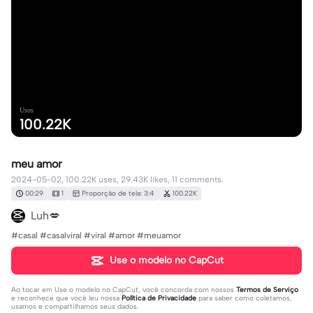
Usos
100.22K
meu amor
2024-05-02, 100.22K uses, 29.43K likes, 11 comments.
00:29
1
Proporção de tela: 3:4
100.22K
Luh💋
#casal #casalviral #viral #amor #meuamor
Use o modelo no CapCut
Ao tocar em
Use o modelo no CapCut
, você concorda com nossos
Termos de Serviço
e reconhece que você leu nossa
Política de Privacidade
para saber como coletamos,
usamos e compartilhamos seus dados.