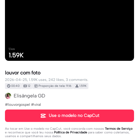
Usos
1.59K
louvor com foto
2026-04-25, 1.59K uses, 242 likes, 3 comments.
00:40
12
Proporção de tela: 9:16
1.59K
Elisângela GD
#louvorgospel #viral
Use o modelo no CapCut
Ao tocar em
Use o modelo no CapCut
, você concorda com nossos
Termos de Serviço
e reconhece que você leu nossa
Política de Privacidade
para saber como coletamos,
usamos e compartilhamos seus dados.