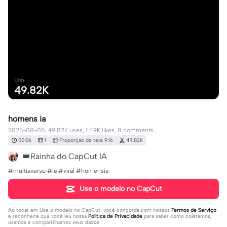
Usos
49.82K
homens ia
2025-08-05, 49.82K uses, 1.49K likes, 8 comments.
00:06
1
Proporção de tela: 9:16
49.82K
👑Rainha do CapCut IA
#multiaverso #ia #viral #homensia
Use o modelo no CapCut
Ao tocar em
Use o modelo no CapCut
, você concorda com nossos
Termos de Serviço
e reconhece que você leu nossa
Política de Privacidade
para saber como coletamos,
usamos e compartilhamos seus dados.