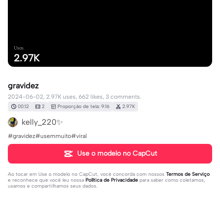
Usos
2.97K
gravidez
2024-06-02, 2.97K uses, 662 likes, 3 comments.
00:12
2
Proporção de tela: 9:16
2.97K
kelly_220✨
#gravidez#usemmuito#viral
Use o modelo no CapCut
Ao tocar em
Use o modelo no CapCut
, você concorda com nossos
Termos de Serviço
e reconhece que você leu nossa
Política de Privacidade
para saber como coletamos,
usamos e compartilhamos seus dados.
3 comentários