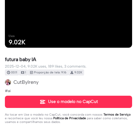
Usos
9.02K
futura baby IA
2025-12-04, 9.02K uses, 189 likes, 3 comments.
00:11
1
Proporção de tela: 9:16
9.02K
CutByIreny
#ai
Use o modelo no CapCut
Ao tocar em
Use o modelo no CapCut
, você concorda com nossos
Termos de Serviço
e reconhece que você leu nossa
Política de Privacidade
para saber como coletamos,
usamos e compartilhamos seus dados.