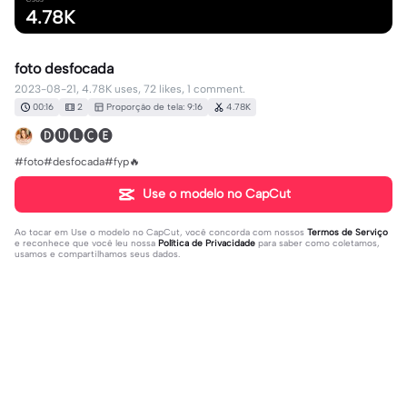
4.78K
foto desfocada
2023-08-21, 4.78K uses, 72 likes, 1 comment.
00:16
2
Proporção de tela: 9:16
4.78K
🅓🅤🅛🅒🅔
#foto#desfocada#fyp🔥
Use o modelo no CapCut
Ao tocar em
Use o modelo no CapCut
, você concorda com nossos
Termos de Serviço
e reconhece que você leu nossa
Política de Privacidade
para saber como coletamos,
usamos e compartilhamos seus dados.
1 comentário
Willyam Eduardo868
·
2024-01-21
nome d música