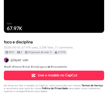
Usos
67.97K
foco e disciplina
2025-05-01, 67.97K uses, 2.25K likes, 17 comments.
00:17
2
Proporção de tela: 1:1
67.97K
player van
#edit #trend #viral #viralcapcut🔥#novoefeito
Use o modelo no CapCut
Ao tocar em
Use o modelo no CapCut
, você concorda com nossos
Termos de Serviço
e reconhece que você leu nossa
Política de Privacidade
para saber como coletamos,
usamos e compartilhamos seus dados.
17 comentários