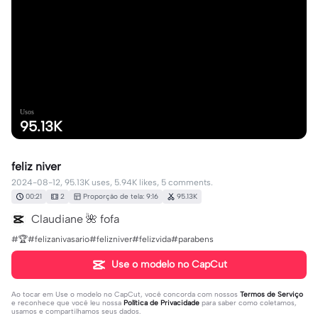
Usos
95.13K
feliz niver
2024-08-12, 95.13K uses, 5.94K likes, 5 comments.
00:21
2
Proporção de tela: 9:16
95.13K
Claudiane 🌺 fofa
#🏆#felizanivasario#felizniver#felizvida#parabens
Use o modelo no CapCut
Ao tocar em
Use o modelo no CapCut
, você concorda com nossos
Termos de Serviço
e reconhece que você leu nossa
Política de Privacidade
para saber como coletamos,
usamos e compartilhamos seus dados.