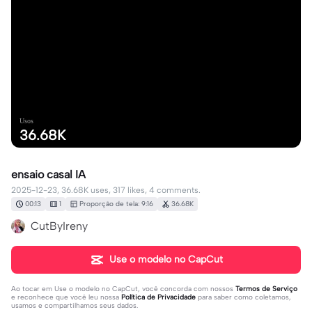
Usos
36.68K
ensaio casal IA
2025-12-23, 36.68K uses, 317 likes, 4 comments.
00:13
1
Proporção de tela: 9:16
36.68K
CutByIreny
Use o modelo no CapCut
Ao tocar em
Use o modelo no CapCut
, você concorda com nossos
Termos de Serviço
e reconhece que você leu nossa
Política de Privacidade
para saber como coletamos,
usamos e compartilhamos seus dados.