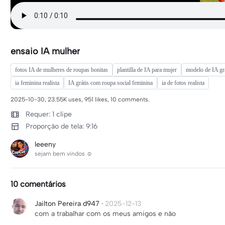
ensaio IA mulher
fotos IA de mulheres de roupas bonitas
plantilla de IA para mujer
modelo de IA gr
ia feminina realista
IA grátis com roupa social feminina
ia de fotos realista
2025-10-30, 23.55K uses, 951 likes, 10 comments.
Requer: 1 clipe
Proporção de tela: 9:16
leeeny
sejam bem vindos ☺️
10 comentários
Jailton Pereira d947
·
2025-12-13
com a trabalhar com os meus amigos e não