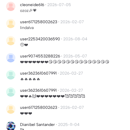
cleoneide616
·
2026-07-05
ozoz🎉💗
user6171258002623
·
2026-02-07
lindalva
user2253420036590
·
2026-08-04
🥺❤️
user9074553288226
·
2026-05-07
❤️❤️❤️❤️❤️❤️❤️😘😘😘😘😘😘😘😘😘😘😘😘😘😘
user3623610607991
·
2026-02-27
🔥🔥🔥🔥🔥
user3623610607991
·
2026-02-27
❤️❤️🔥🙌❤️❤️❤️❤️❤️❤️❤️🥰🥰🥰🥰🥰
user6171258002623
·
2026-02-07
❤️❤️❤️
Dianibel Santander
·
2025-11-04