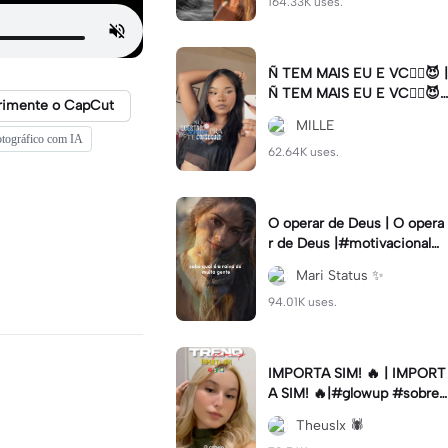
164.33K uses.
Ñ TEM MAIS EU E VC😮‍💨😈 |
Ñ TEM MAIS EU E VC😮‍💨😈|
rimente o CapCut
#naotemmaiseuevc #letras
MILLE
dinamica #slow
otográfico com IA
62.64K uses.
O operar de Deus | O opera
r de Deus |#motivacional#
deus#cristao#fe#viral
Mari Status ✨️
94.01K uses.
IMPORTA SIM! 🔥 | IMPORT
A SIM! 🔥|#glowup #sobre
mim #viralcut #importasi
Theuslx 🕷️
m ✨