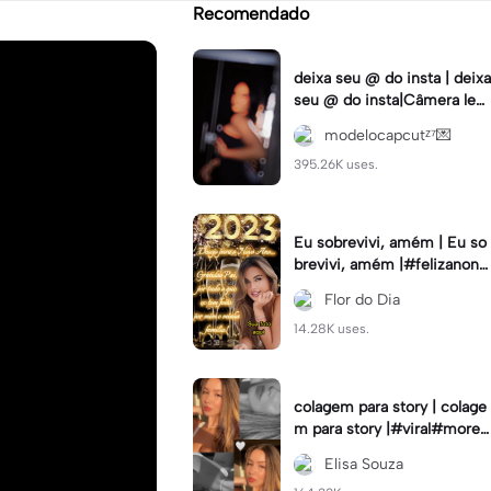
Recomendado
deixa seu @ do insta | deixa
seu @ do insta|Câmera lent
a #fyp #viral #trend #fyp
modelocapcutᶻ⁷💌
ツ⁠
395.26K uses.
Eu sobrevivi, amém | Eu so
brevivi, amém |#felizanono
#feliz2023
Flor do Dia
14.28K uses.
colagem para story | colage
m para story |#viral#moren
a#instastory#colagemdefo
Elisa Souza
tos#insta