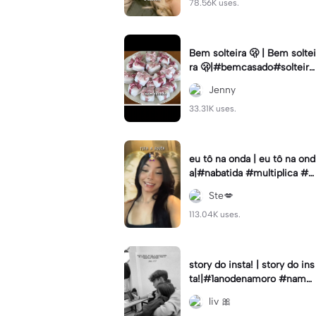
78.56K uses.
Bem solteira 🫢 | Bem soltei
ra 🫢|#bemcasado#solteira
#trendtiktok#i5#viral
Jenny
33.31K uses.
eu tô na onda | eu tô na ond
a|#nabatida #multiplica #e
feitos #efeitoscapcut #vira
Ste💋
lcut
113.04K uses.
story do insta! | story do ins
ta!|#1anodenamoro #namor
o #storynamorados
liv 🎀