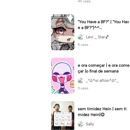
45 uses.
"You Have a BF?" | "You Hav
e a BF?"|^^...
Levi _ Star🏀
5 uses.
e ora começar | e ora come
çar |o final de semana
_°∆^sr.afton^∆°_
5 uses.
sem timidez Hein | sem ti
midez Hein|😌
Sally