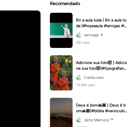
Recomendado
Rir a aula toda | Rir a aula to
da |#hojeaaula #amigas #tr
endtikitok #melhoresamiga
iamvagz ✴︎
s
31K uses.
Adicione sua foto🤯 | Adicio
ne sua foto🤯|#tipografiano
va #status #tipografia
Carlos.seis
73.59K uses.
Deus é bom🙏🏼 | Deus é b
om🙏🏼|#biblia #versiculo
#cristao #agro #tipografia
Jeito Marruco ™️
#fy #fyp