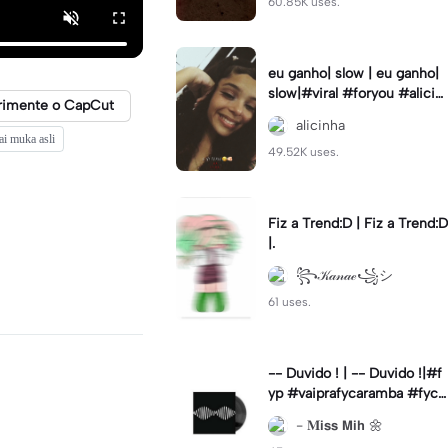
60.85K uses.
eu ganho| slow | eu ganho|
slow|#viral #foryou #alicin
rimente o CapCut
ha #cameralenta #slow
alicinha
ai muka asli
49.52K uses.
Fiz a Trend:D | Fiz a Trend:D
|.
꧂𝒦𝒶𝓃𝒶ℯ꧁シ
61 uses.
-- Duvido ! | -- Duvido !|#f
yp #vaiprafycaramba #fyca
pcut #viral
- 𝐌𝗶𝘀𝘀 𝗠𝗶𝗵 🌼