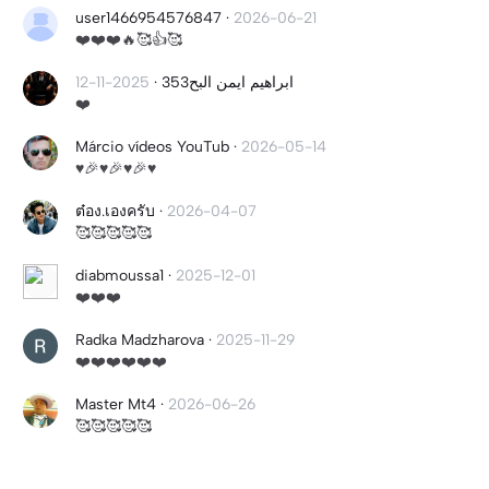
user1466954576847
·
2026-06-21
❤️❤️❤️🔥🥰👍🥰
2025-11-12
·
ابراهيم ايمن البح353
❤️
Márcio vídeos YouTub
·
2026-05-14
♥️🎉♥️🎉♥️🎉♥️
ต๋อง.เองครับ
·
2026-04-07
🥰🥰🥰🥰🥰
diabmoussa1
·
2025-12-01
❤️❤️❤️
Radka Madzharova
·
2025-11-29
❤️❤️❤️❤️❤️❤️
Master Mt4
·
2026-06-26
🥰🥰🥰🥰🥰