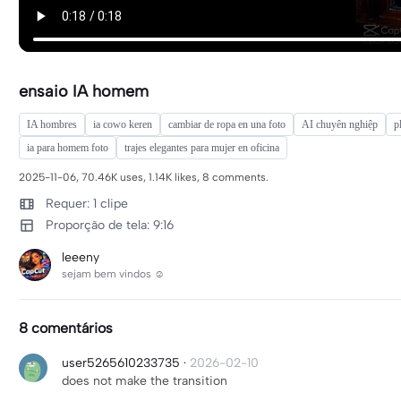
ensaio IA homem
IA hombres
ia cowo keren
cambiar de ropa en una foto
AI chuyên nghiệp
p
ia para homem foto
trajes elegantes para mujer en oficina
2025-11-06, 70.46K uses, 1.14K likes, 8 comments.
Requer: 1 clipe
Proporção de tela: 9:16
leeeny
sejam bem vindos ☺️
8 comentários
user5265610233735
·
2026-02-10
does not make the transition