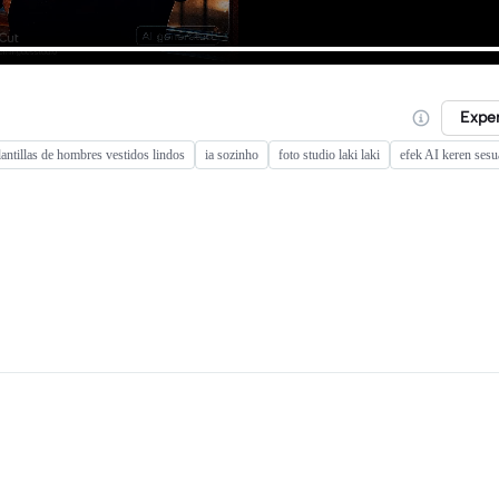
Expe
lantillas de hombres vestidos lindos
ia sozinho
foto studio laki laki
efek AI keren sesu