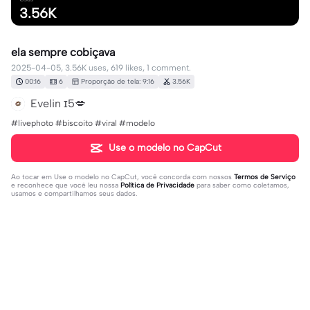
3.56K
ela sempre cobiçava
2025-04-05, 3.56K uses, 619 likes, 1 comment.
00:16
6
Proporção de tela: 9:16
3.56K
Evelin ɪ5💋
#livephoto #biscoito #viral #modelo
Use o modelo no CapCut
Ao tocar em
Use o modelo no CapCut
, você concorda com nossos
Termos de Serviço
e reconhece que você leu nossa
Política de Privacidade
para saber como coletamos,
usamos e compartilhamos seus dados.
1 comentário
editor26676541
·
2025-04-05
🥰