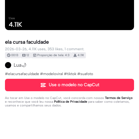
Usos
4.11K
ela cursa faculdade
2026-03-26, 4.11K uses, 353 likes, 1 comment.
00:13
12
Proporção de tela: 4:3
4.11K
Lua🌙
#elacursafaculdade #modeloviral #tiktok #suafoto
Use o modelo no CapCut
Ao tocar em
Use o modelo no CapCut
, você concorda com nossos
Termos de Serviço
e reconhece que você leu nossa
Política de Privacidade
para saber como coletamos,
usamos e compartilhamos seus dados.
1 comentário
user2252528215684
·
2026-04-23