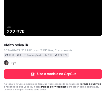
Usos
222.97K
efeito noiva IA
2026-01-03, 222.97K uses, 2.71K likes, 21 comments.
00:13
1
Proporção de tela: 9:16
222.97K
iryx
Use o modelo no CapCut
Ao tocar em
Use o modelo no CapCut
, você concorda com nossos
Termos de Serviço
e reconhece que você leu nossa
Política de Privacidade
para saber como coletamos,
usamos e compartilhamos seus dados.
21 comentários