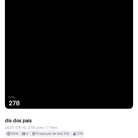
Usos
278
dis dos pais
2025-08-10, 278 uses, 17 likes.
00:16
4
Proporção de tela: 9:16
278