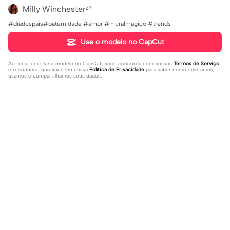
Milly Winchesterᶻ⁷
#diadospais#paternidade #amor #muralmagico #trends
Use o modelo no CapCut
Ao tocar em
Use o modelo no CapCut
, você concorda com nossos
Termos de Serviço
e reconhece que você leu nossa
Política de Privacidade
para saber como coletamos,
usamos e compartilhamos seus dados.
Populares
41.4K
1
sua foto aqui | sua foto aqui |#topcr
novo nome para vcs! | novo nome p