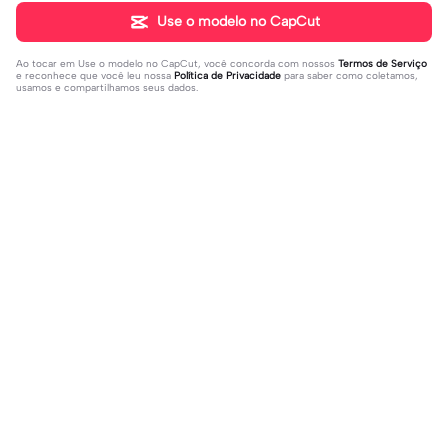
Use o modelo no CapCut
Ao tocar em
Use o modelo no CapCut
, você concorda com nossos
Termos de Serviço
e reconhece que você leu nossa
Política de Privacidade
para saber como coletamos,
usamos e compartilhamos seus dados.
Populares
8.5K
9.73K
aku tidak peduli | aku tidak peduli|#t
بافديك انا -روبا | بافديك انا -روبا|#bafe
rend#foryou#fyp
2023-12-11
deekana #foryou#arabic#arabicso
2024-01-20
ng#fyp