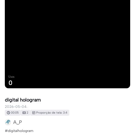
Usos
0
digital hologram
2026-05-04.
00:05
2
Proporção de tela: 3:4
A_P
#digitalhologram