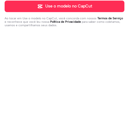
Use o modelo no CapCut
Ao tocar em
Use o modelo no CapCut
, você concorda com nossos
Termos de Serviço
e reconhece que você leu nossa
Política de Privacidade
para saber como coletamos,
usamos e compartilhamos seus dados.
Populares
395.26K
14.28K
deixa seu @ do insta | deixa seu @
Eu sobrevivi, amém | Eu sobrevivi, a
do insta|Câmera lenta #fyp #viral
2023-08-09
mém |#felizanono#feliz2023
2022-12-27
#trend #fypツ⁠