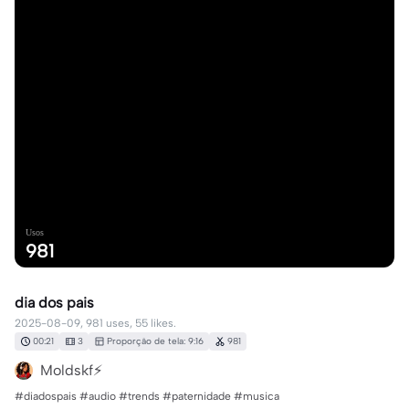
Usos
981
dia dos pais
2025-08-09, 981 uses, 55 likes.
00:21
3
Proporção de tela: 9:16
981
Moldskf⚡️
#diadospais #audio #trends #paternidade #musica