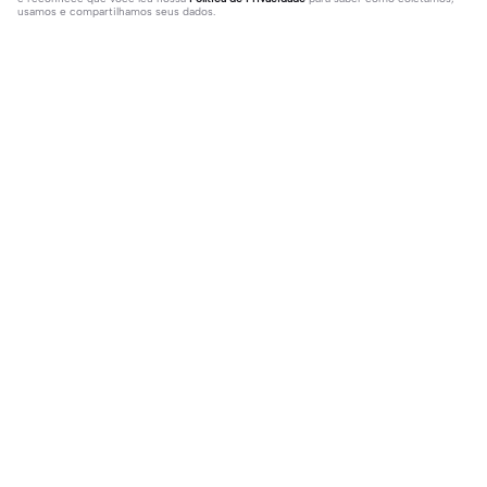
usamos e compartilhamos seus dados.
57 comentários
crystalloka *
·
2023-10-12
Vc gosta de Odetari??aaaaaa eu amo foi meu Crush q
me apresentou❤️
𓍢ִ໋͙֒.4⃣ ݁ #1 fan!
·
2023-10-13
Lia eu postei meu primeiro modelo!
Populares