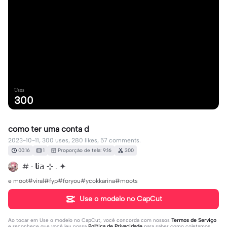
Usos
300
como ter uma conta d
2023-10-11, 300 uses, 280 likes, 57 comments.
00:16
1
Proporção de tela: 9:16
300
# ∙ 𝗹𝗂𝖺 ⊹ . ✦
e moot#viral#fyp#foryou#ycokkarina#moots
Use o modelo no CapCut
Ao tocar em
Use o modelo no CapCut
, você concorda com nossos
Termos de Serviço
e reconhece que você leu nossa
Política de Privacidade
para saber como coletamos,