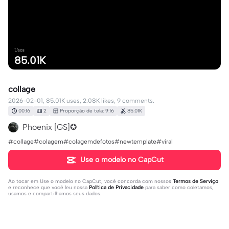
Usos
85.01K
collage
2026-02-01, 85.01K uses, 2.08K likes, 9 comments.
00:16
2
Proporção de tela: 9:16
85.01K
Phoenix [GS]✪
#collage#colagem#colagemdefotos#newtemplate#viral
Use o modelo no CapCut
Ao tocar em
Use o modelo no CapCut
, você concorda com nossos
Termos de Serviço
e reconhece que você leu nossa
Política de Privacidade
para saber como coletamos,
usamos e compartilhamos seus dados.
9 comentários