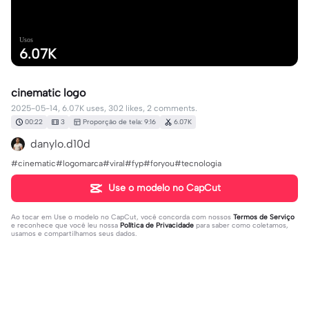
Usos
6.07K
cinematic logo
2025-05-14, 6.07K uses, 302 likes, 2 comments.
00:22
3
Proporção de tela: 9:16
6.07K
danylo.d10d
#cinematic#logomarca#viral#fyp#foryou#tecnologia
Use o modelo no CapCut
Ao tocar em
Use o modelo no CapCut
, você concorda com nossos
Termos de Serviço
e reconhece que você leu nossa
Política de Privacidade
para saber como coletamos,
usamos e compartilhamos seus dados.
2 comentários
snamitam11
·
2025-05-25