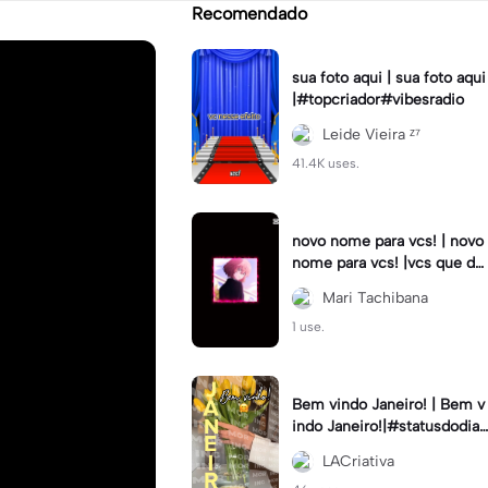
Recomendado
sua foto aqui | sua foto aqui
|#topcriador#vibesradio
Leide Vieira ᶻ⁷
41.4K uses.
novo nome para vcs! | novo
nome para vcs! |vcs que de
cidem! :3 #tokyo_revenger
Mari Tachibana
s #hinatatachibana
1 use.
Bem vindo Janeiro! | Bem v
indo Janeiro!|#statusdodia
#bemvindojaneiro #rumoa
LACriativa
otop #bemvindo2024