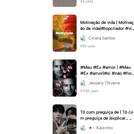
24 uses.
Motivação de vida | Motivaç
ão de vida|#topcriador #vib
esmotiva
Cícera Santos
955 uses.
#Meu #Ex #amor | #Meu
#Ex #amor|#si #não #for
#pedir #muito
Jesyany Oliveira
9.53K uses.
Tô com preguiça de | Tô co
m preguiça de |explicar... #
Cabelorosa
★– Kaizinho