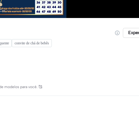
Expe
 quente
convite de chá de bebês
de modelos para você. 🥰