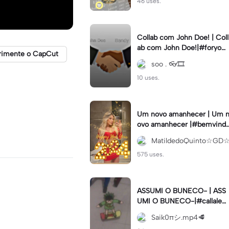
46 uses.
Collab com John Doe! | Coll
ab com John Doe!|#foryou
rimente o CapCut
#trend #viral #xyzbca #sm
soo . 👓🎞️
tbendy
10 uses.
Um novo amanhecer | Um n
ovo amanhecer |#bemvind
2024#fimdeano
MatildedoQuinto☆GD
575 uses.
ASSUMI O BUNECO- | ASS
UMI O BUNECO-|#callaleat
ória#meme#modelo#viral
Saik0πシ︎.mp4🥩
#fypcapcut🔥🔥🔥