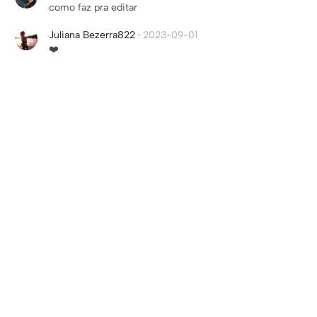
como faz pra editar
Juliana Bezerra822
·
2023-09-01
❤️