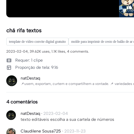
chá rifa textos
template de vídeo convite digital gratuito
molde para imprimir de cesto de balão de ar
2023-02-04, 39.62K uses, 1.1K likes, 4 comments.
Requer: 1 clipe
Proporção de tela: 9:16
natDestaq
📌usem, exportam, curtem e compartilhem a vontade. 📌 variedades 
4 comentários
natDestaq
·
2023-02-04
texto editáveis escolha a sua cartela de números
Claudilene Sousa725
·
2023-11-23