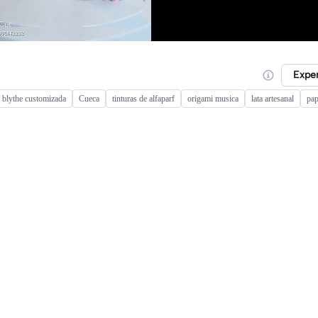
Expe
 blythe customizada
Cueca
tinturas de alfaparf
origami musica
lata artesanal
pap