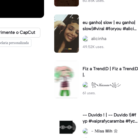
60.85K uses.
eu ganho| slow | eu ganho|
slow|#viral #foryou #alicin
rimente o CapCut
ha #cameralenta #slow
alicinha
elaria personalizada
49.52K uses.
Fiz a Trend:D | Fiz a Trend:D
|.
꧂𝒦𝒶𝓃𝒶ℯ꧁シ
61 uses.
-- Duvido ! | -- Duvido !|#f
yp #vaiprafycaramba #fyca
pcut #viral
- 𝐌𝗶𝘀𝘀 𝗠𝗶𝗵 🌼