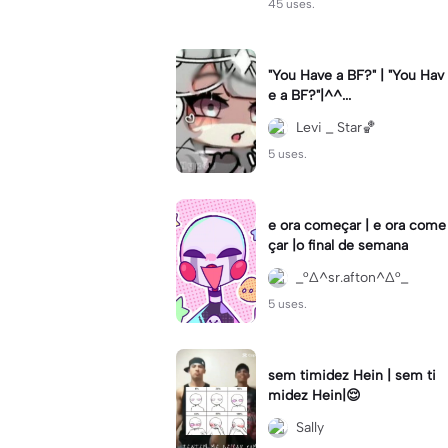
45 uses.
"You Have a BF?" | "You Hav
e a BF?"|^^...
Levi _ Star🏀
5 uses.
e ora começar | e ora come
çar |o final de semana
_°∆^sr.afton^∆°_
5 uses.
sem timidez Hein | sem ti
midez Hein|😌
Sally