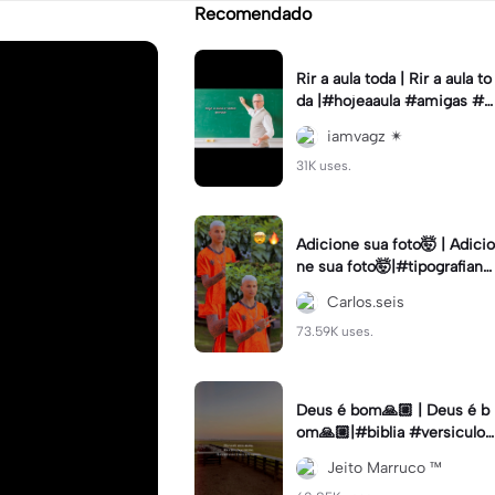
Recomendado
Rir a aula toda | Rir a aula to
da |#hojeaaula #amigas #tr
endtikitok #melhoresamiga
iamvagz ✴︎
s
31K uses.
Adicione sua foto🤯 | Adicio
ne sua foto🤯|#tipografiano
va #status #tipografia
Carlos.seis
73.59K uses.
Deus é bom🙏🏼 | Deus é b
om🙏🏼|#biblia #versiculo
#cristao #agro #tipografia
Jeito Marruco ™️
#fy #fyp