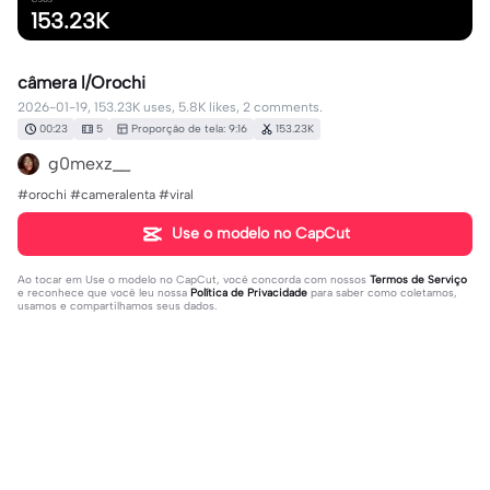
153.23K
câmera l/Orochi
2026-01-19, 153.23K uses, 5.8K likes, 2 comments.
00:23
5
Proporção de tela: 9:16
153.23K
g0mexz__
#orochi #cameralenta #viral
Use o modelo no CapCut
Ao tocar em
Use o modelo no CapCut
, você concorda com nossos
Termos de Serviço
e reconhece que você leu nossa
Política de Privacidade
para saber como coletamos,
usamos e compartilhamos seus dados.
2 comentários
editor81551613
·
2026-03-28
qual o nome da música????