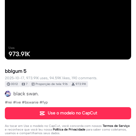
Usos
973.91K
bblgum 5
2025-10-17, 973.91K uses, 94.59K likes, 190 comments.
00:12
7
Proporção de tela: 9:16
973.91K
black swan.
#rei #ive #bswanie #fyp
Use o modelo no CapCut
Ao tocar em
Use o modelo no CapCut
, você concorda com nossos
Termos de Serviço
e reconhece que você leu nossa
Política de Privacidade
para saber como coletamos,
usamos e compartilhamos seus dados.