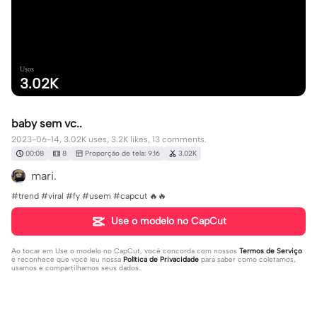
Usos
3.02K
baby sem vc..
2023-06-14, 3.02K uses, 3.2K likes, 13 comments.
00:08
8
Proporção de tela: 9:16
3.02K
mari.
#trend #viral #fy #usem #capcut 🔥🔥
Use o modelo no CapCut
Ao tocar em
Use o modelo no CapCut
, você concorda com nossos
Termos de Serviço
e reconhece que você leu nossa
Política de Privacidade
para saber como coletamos,
usamos e compartilhamos seus dados.
13 comentários