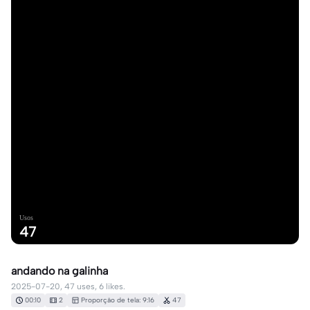
Usos
47
andando na galinha
2025-07-20, 47 uses, 6 likes.
00:10
2
Proporção de tela: 9:16
47