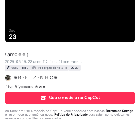
Usos
23
! amo ele ¡
2025-05-15, 23 uses, 112 likes, 21 comments.
00:12
2
Proporção de tela: 1:1
23
✸B ł E L Z ł ₦ H Ø✸
#fyp #fypcapcut🔥🔥🔥
Use o modelo no CapCut
Ao tocar em
Use o modelo no CapCut
, você concorda com nossos
Termos de Serviço
e reconhece que você leu nossa
Política de Privacidade
para saber como coletamos,
usamos e compartilhamos seus dados.
21 comentários