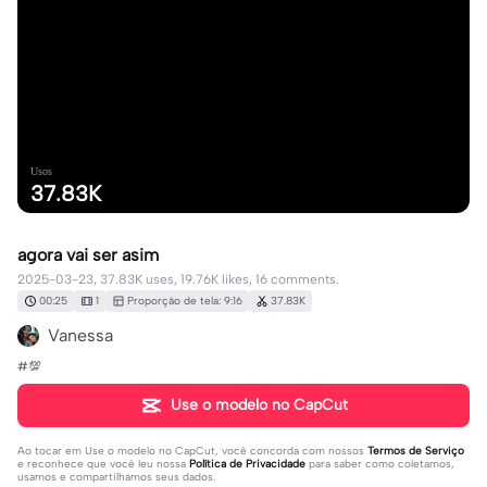
Usos
37.83K
agora vai ser asim
2025-03-23, 37.83K uses, 19.76K likes, 16 comments.
00:25
1
Proporção de tela: 9:16
37.83K
Vanessa
#💯
Use o modelo no CapCut
Ao tocar em
Use o modelo no CapCut
, você concorda com nossos
Termos de Serviço
e reconhece que você leu nossa
Política de Privacidade
para saber como coletamos,
usamos e compartilhamos seus dados.