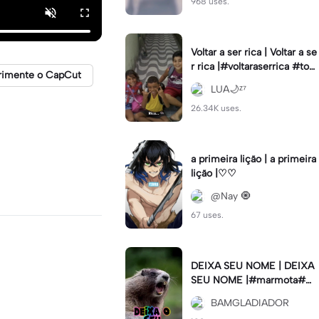
968 uses.
Voltar a ser rica | Voltar a se
r rica |#voltaraserrica #top
rimente o CapCut
criador #viral
LUA🌙ᶻ⁷
26.34K uses.
a primeira lição | a primeira
lição |♡♡
@Nay 🧿
67 uses.
DEIXA SEU NOME | DEIXA
SEU NOME |#marmota#m
eme#viral#
BAMGLADIADOR