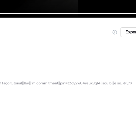
Expe
⬛||ñ faço tutorial||16y||I'm commitment||pin=@dy2w04ysuk3g14||sou bi||e só…⁠ᘛ⁠⁐̤⁠ᕐ⁠ᐷ