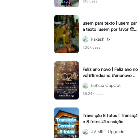
103 uses.
usem para texto | usem par
a texto |usem por favor 🥺#
fy#viral#usem#textoeditav
kakashi tx
el#anime
1.06K uses.
Feliz ano novo | Feliz ano no
vo|#fimdeano #anonovo #
statusdodia #loja #topcriad
Letícia CapCut
or
35.24K uses.
Transição 8 fotos | Transiçã
o 8 fotos|#transição
JV MKT Upgrade