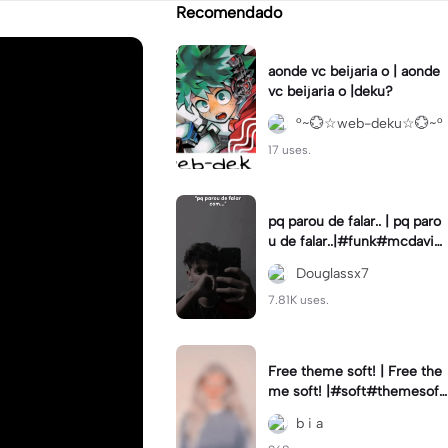
Recomendado
aonde vc beijaria o | aonde
vc beijaria o |deku?
°~💮☆web-deku☆💮~°
17 uses.
pq parou de falar.. | pq paro
u de falar..|#funk#mcdavi#
indireta#fyp
Douglassx7
7.81K uses.
Free theme soft! | Free the
me soft! |#soft#themesoft
#freethemesoft#softcolori
b i a
ng