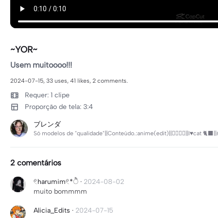
~YOR~
Usem muitoooo!!!
2024-07-15, 33 uses, 41 likes, 2 comments.
Requer: 1 clipe
Proporção de tela: 3:4
ブレンダ
Só modelos de "qualidade"||Conteúdo.:anime(edit)||🏳️‍🌈✊🏻||I♥︎cat 🐈‍
2 comentários
𓏲harumim𓏲*ੈ
·
2024-08-02
muito bommmm
Alicia_Edits
·
2024-07-15