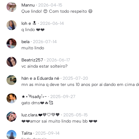
Mannu
·
2026-04-15
Que lindo! 😍 Com todo respeito 😄
loh e 🔝
·
2026-06-14
q lindo ❤️❤️
bela
·
2026-07-14
muito lindo
Beatriz257
·
2026-06-17
vc ainda estar solteiro?
hãn e a Eduarda né
·
2025-07-20
mn as mina q deve ter uns 10 anos por aí dando em cima do
★⋆˚࿔isa𝜗𝜚˚⋆~
·
2025-09-27
gato dms❤️🔥🥰
luz.clara.❤️💙🤍💚🧡
·
2025-05-15
❤️❤️amor sai muito lindo meu bb ❤️❤️
Talita
·
2025-09-14