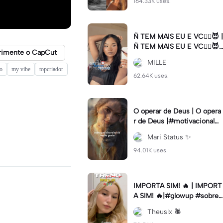
164.33K uses.
Ñ TEM MAIS EU E VC😮‍💨😈 |
Ñ TEM MAIS EU E VC😮‍💨😈|
rimente o CapCut
#naotemmaiseuevc #letras
MILLE
dinamica #slow
o
my vibe
topcriador
62.64K uses.
O operar de Deus | O opera
r de Deus |#motivacional#
deus#cristao#fe#viral
Mari Status ✨️
94.01K uses.
IMPORTA SIM! 🔥 | IMPORT
A SIM! 🔥|#glowup #sobre
mim #viralcut #importasi
Theuslx 🕷️
m ✨