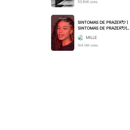
53.86K uses.
SINTOMAS DE PRAZER💘 |
SINTOMAS DE PRAZER💘|#
sintomasdeprazer #viralcut
MILLE
#batida
164.16K uses.