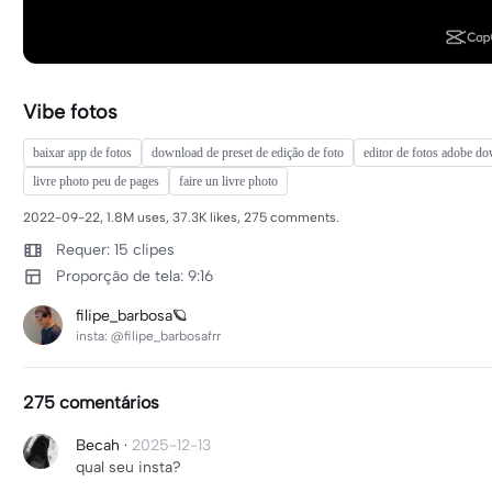
Vibe fotos
baixar app de fotos
download de preset de edição de foto
editor de fotos adobe do
livre photo peu de pages
faire un livre photo
2022-09-22, 1.8M uses, 37.3K likes, 275 comments.
Requer: 15 clipes
Proporção de tela: 9:16
filipe_barbosa🪐
insta: @filipe_barbosafrr
275 comentários
Becah
·
2025-12-13
qual seu insta?