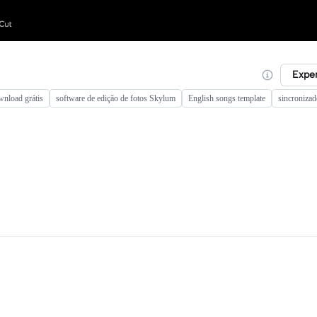
Expe
wnload grátis
software de edição de fotos Skylum
English songs template
sincronizad