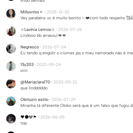
lindo demais
Millysntss🔅
·
2025-12-30
Vey parabéns vc é muito bonito ✨❤️com todo respeito 🥰
☆Lavínia Lemos☆
·
2026-07-26
Lindooo bb arrasou!💋💋
Negresco
·
2026-07-24
Eu tendo q engolir o ciúmes pq o meu namorado não é m
13y203
·
2022-09-24
oiiii
@Mariaclara170
·
2022-09-22
que lindddddo
Obitozin estilo
·
2026-07-29
Miranha tá diferente Oloko será que é um falso que fugiu 
🖤🌑🩶🏴
·
2026-06-05
top