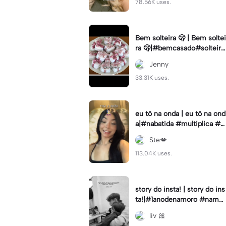
78.56K uses.
Bem solteira 🫢 | Bem soltei
ra 🫢|#bemcasado#solteira
#trendtiktok#i5#viral
Jenny
33.31K uses.
eu tô na onda | eu tô na ond
a|#nabatida #multiplica #e
feitos #efeitoscapcut #vira
Ste💋
lcut
113.04K uses.
story do insta! | story do ins
ta!|#1anodenamoro #namor
o #storynamorados
liv 🎀