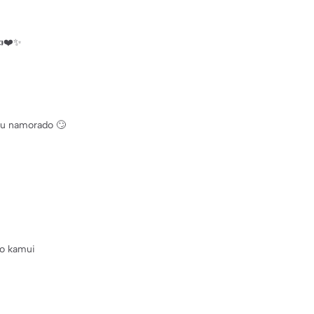
👍❤️✨
eu namorado 🙄
do kamui