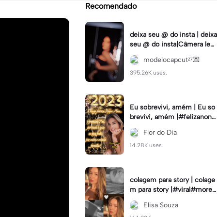
Recomendado
deixa seu @ do insta | deixa
seu @ do insta|Câmera lent
a #fyp #viral #trend #fyp
modelocapcutᶻ⁷💌
ツ⁠
395.26K uses.
Eu sobrevivi, amém | Eu so
brevivi, amém |#felizanono
#feliz2023
Flor do Dia
14.28K uses.
colagem para story | colage
m para story |#viral#moren
a#instastory#colagemdefo
Elisa Souza
tos#insta