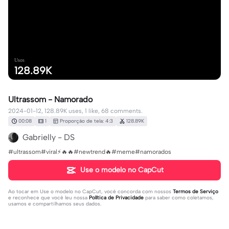
Usos
128.89K
Ultrassom - Namorado
2024-01-12, 128.89K uses, 1 like, 68 comments.
00:08
1
Proporção de tela: 4:3
128.89K
Gabrielly - DS
#ultrassom#viral⚡🔥🔥#newtrend🔥#meme#namorados
Use o modelo no CapCut
Ao tocar em
Use o modelo no CapCut
, você concorda com nossos
Termos de Serviço
e reconhece que você leu nossa
Política de Privacidade
para saber como coletamos,
usamos e compartilhamos seus dados.