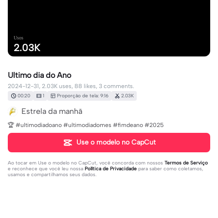
Usos
2.03K
Ultimo dia do Ano
2024-12-31, 2.03K uses, 88 likes, 3 comments.
00:20
1
Proporção de tela: 9:16
2.03K
Estrela da manhã
🏆 #ultimodiadoano #ultimodiadomes #fimdeano #2025
Use o modelo no CapCut
Ao tocar em
Use o modelo no CapCut
, você concorda com nossos
Termos de Serviço
e reconhece que você leu nossa
Política de Privacidade
para saber como coletamos,
usamos e compartilhamos seus dados.
3 comentários